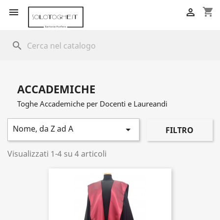
shopping_cart


search
ACCADEMICHE
Toghe Accademiche per Docenti e Laureandi
Nome, da Z ad A

FILTRO
Visualizzati 1-4 su 4 articoli