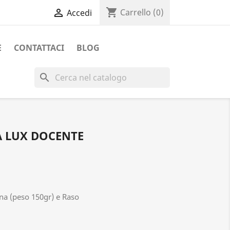
shopping_cart

Carrello
(0)
Accedi
E
CONTATTACI
BLOG
search
 LUX DOCENTE
na (peso 150gr) e Raso