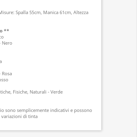
 Misure: Spalla 55cm, Manica 61cm, Altezza
o **
co
- Nero
a
- Rosa
osso
iche, Fisiche, Naturali - Verde
pio sono semplicemente indicativi e possono
 variazioni di tinta