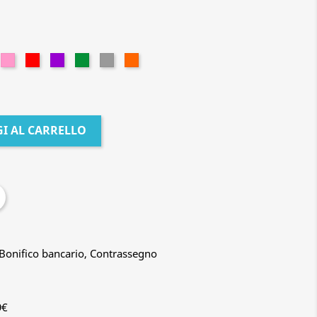
lla
Rosa
Rosso
Viola
Verde
Grigio
Arancione
a
I AL CARRELLO
, Bonifico bancario, Contrassegno
9€