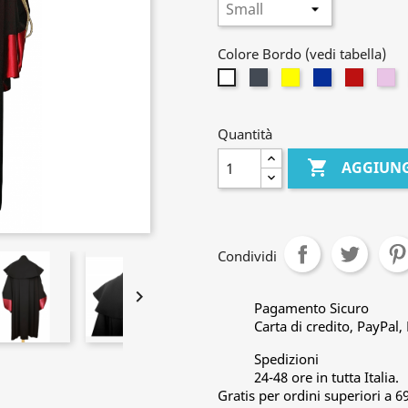
Colore Bordo (vedi tabella)
Nero
Giallo
Blu
Rosso
Li
Bianco
Granat
Quantità

AGGIUNG
Condividi

Pagamento Sicuro
Carta di credito, PayPal
Spedizioni
24-48 ore in tutta Italia.
Gratis per ordini superiori a 6