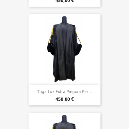
450,00 €
Toga Lux Extra Piegoni Per...
450,00 €