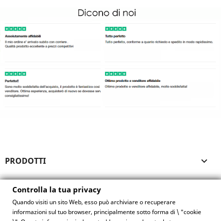
PRODOTTI

LA NOSTRA AZIENDA

Controlla la tua privacy
Quando visiti un sito Web, esso può archiviare o recuperare
IL TUO ACCOUNT

informazioni sul tuo browser, principalmente sotto forma di \ "cookie