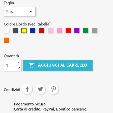
Taglia
Colore Bordo (vedi tabella)
Bianco
Nero
Blu
Rosso
Lilla
Rosa
Rosso
Viola
Verde
Grigio
Giallo
Granata
Arancione
Quantità

AGGIUNGI AL CARRELLO
Condividi
Pagamento Sicuro
Carta di credito, PayPal, Bonifico bancario,