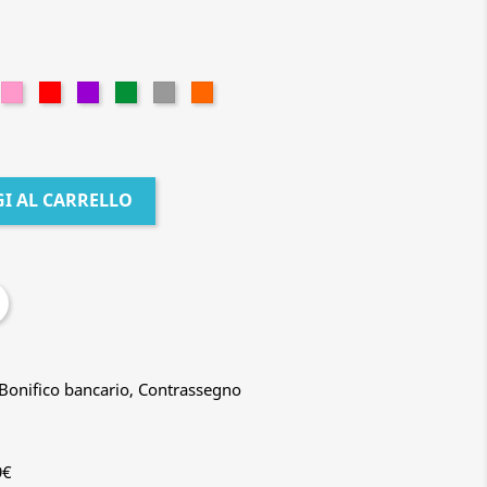
lla
Rosa
Rosso
Viola
Verde
Grigio
Arancione
a
I AL CARRELLO
, Bonifico bancario, Contrassegno
9€