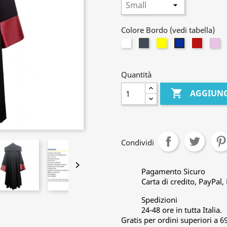
Colore Bordo (vedi tabella)
Bianco
Nero
Giallo
Rosso
Li
Blu
Granat
Quantità

AGGIUNG
Condividi

Pagamento Sicuro
Carta di credito, PayPal
Spedizioni
24-48 ore in tutta Italia.
Gratis per ordini superiori a 6