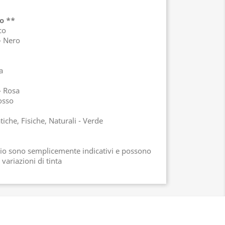
o **
co
- Nero
a
- Rosa
osso
iche, Fisiche, Naturali - Verde
pio sono semplicemente indicativi e possono
 variazioni di tinta