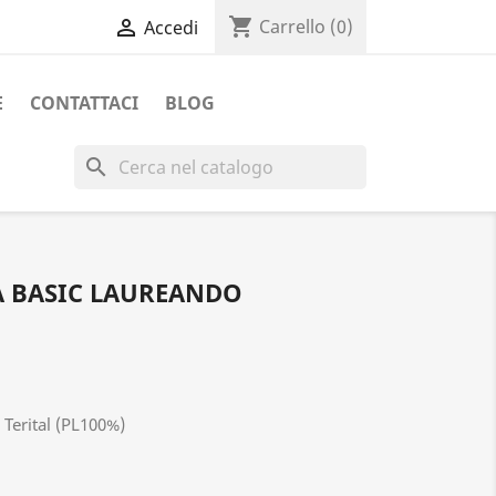
shopping_cart

Carrello
(0)
Accedi
E
CONTATTACI
BLOG
search
 BASIC LAUREANDO
 Terital (PL100%)