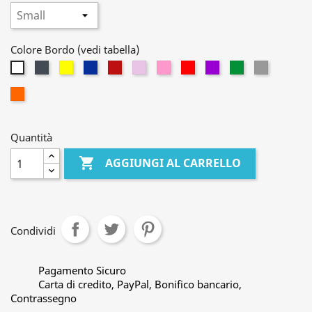
Colore Bordo (vedi tabella)
Nero
Giallo
Blu
Rosso
Lilla
Rosa
Rosso
Viola
Verde
Grigio
Bianco
Granata
Arancione
Quantità

AGGIUNGI AL CARRELLO
Condividi
Pagamento Sicuro
Carta di credito, PayPal, Bonifico bancario,
Contrassegno