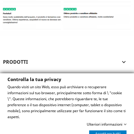
PRODOTTI

LA NOSTRA AZIENDA

Controlla la tua privacy
Quando visiti un sito Web, esso può archiviare o recuperare
IL TUO ACCOUNT

informazioni sul tuo browser, principalmente sotto forma di \ "cookie
\". Queste informazioni, che potrebbero riguardare te, le tue
preferenze o il tuo dispositivo internet (computer, tablet o dispositivo
INFORMAZIONI NEGOZIO
mobile), sono principalmente utilizzate per far funzionare il sito come ti
aspetti.
Controlla la tua privacy
Ulteriori informazioni
Chat WhatsApp
© 2026 Solotoghe.it - Partita iva 02508300809
Accettare tutti