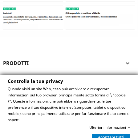
PRODOTTI

LA NOSTRA AZIENDA

Controlla la tua privacy
Quando visiti un sito Web, esso può archiviare o recuperare
IL TUO ACCOUNT

informazioni sul tuo browser, principalmente sotto forma di \ "cookie
\". Queste informazioni, che potrebbero riguardare te, le tue
preferenze o il tuo dispositivo internet (computer, tablet o dispositivo
INFORMAZIONI NEGOZIO
mobile), sono principalmente utilizzate per far funzionare il sito come ti
aspetti.
Controlla la tua privacy
Ulteriori informazioni
Chat WhatsApp
© 2026 Solotoghe.it - Partita iva 02508300809
Accettare tutti