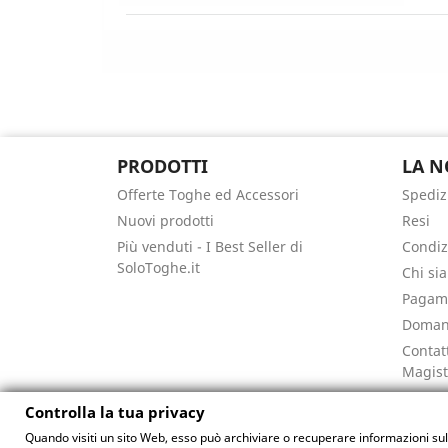
PRODOTTI
LA N
Offerte Toghe ed Accessori
Spediz
Nuovi prodotti
Resi
Più venduti - I Best Seller di
Condiz
SoloToghe.it
Chi si
Pagame
Doman
Contat
Magist
Mappa 
Controlla la tua privacy
Negoz
Quando visiti un sito Web, esso può archiviare o recuperare informazioni sul