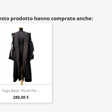
uesto prodotto hanno comprato anche:
Anteprima

Toga Basic Plissè Per...
280,00 €