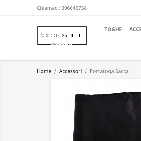
Chiamaci:
096646738
TOGHE
ACC
Home
Accessori
Portatoga Sacca