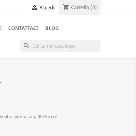
shopping_cart

Carrello
(0)
Accedi
E
CONTATTACI
BLOG
search
A
essuto semilucido, 45x55 cm.