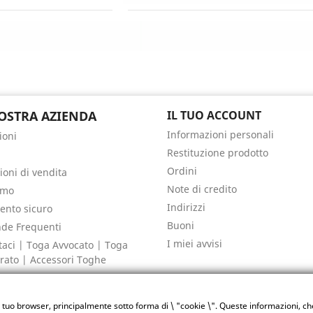
OSTRA AZIENDA
IL TUO ACCOUNT
Informazioni personali
ioni
Restituzione prodotto
Ordini
ioni di vendita
Note di credito
amo
Indirizzi
nto sicuro
Buoni
de Frequenti
I miei avvisi
taci | Toga Avvocato | Toga
rato | Accessori Toghe
del sito
i
 tuo browser, principalmente sotto forma di \ "cookie \". Queste informazioni, ch