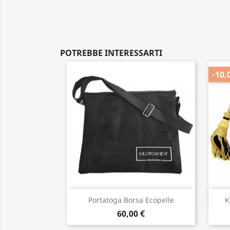
POTREBBE INTERESSARTI
-10,
Anteprima

Portatoga Borsa Ecopelle
K
60,00 €